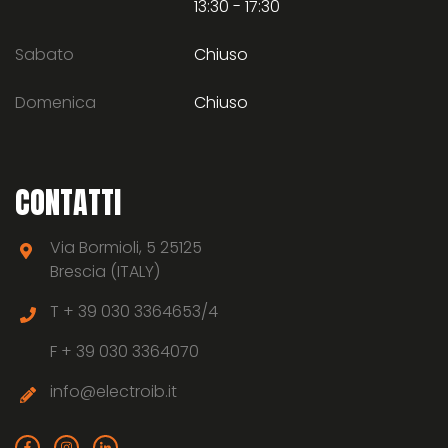
13:30 - 17:30
Sabato
Chiuso
Domenica
Chiuso
CONTATTI
Via Bormioli, 5 25125
Brescia (ITALY)
T +
39 030 3364653/4
F +
39 030 3364070
info@electroib.it