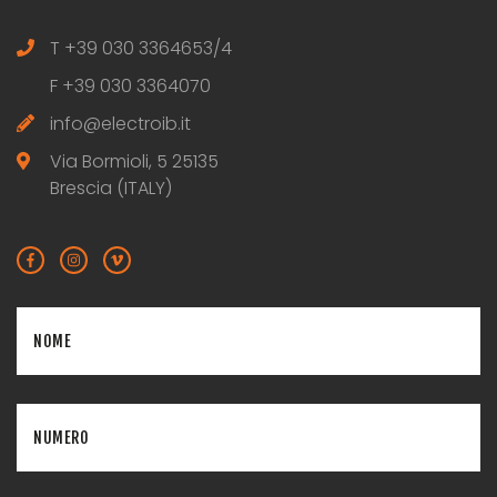
T
+39 030 3364653/4
F
+39 030 3364070
info@electroib.it
Via Bormioli, 5 25135
Brescia (ITALY)