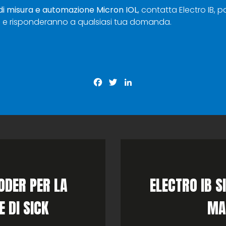
di misura e automazione Micron IOL
,
contatta Electro IB
, p
one e risponderanno a qualsiasi tua domanda.
Facebook
Twitter
LinkedIn
ODER PER LA
ELECTRO IB S
 DI SICK
MA