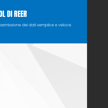
L DI REER
 trasmissione dei dati semplice e veloce.