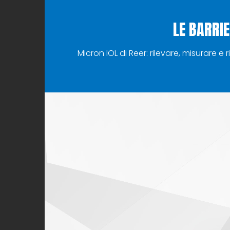
LE BARRI
Micron IOL di Reer: rilevare, misurare e