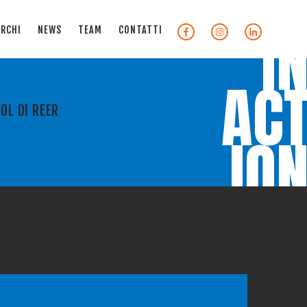
I
RCHI
NEWS
TEAM
CONTATTI
AC
OL DI REER
IO