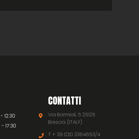
CONTATTI
Via Bormioli, 5 25125
 - 12:30
Brescia (ITALY)
 - 17:30
T +
39 030 3364653/4