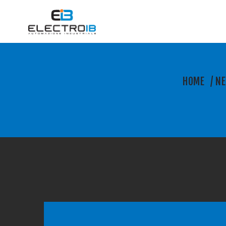
HOME
/
N