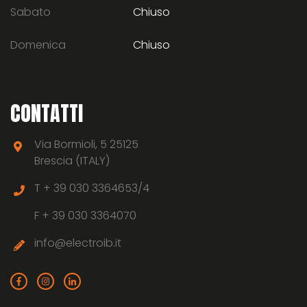
Sabato
Chiuso
Domenica
Chiuso
CONTATTI
Via Bormioli, 5 25125
Brescia (ITALY)
T +
39 030 3364653/4
F +
39 030 3364070
info@electroib.it