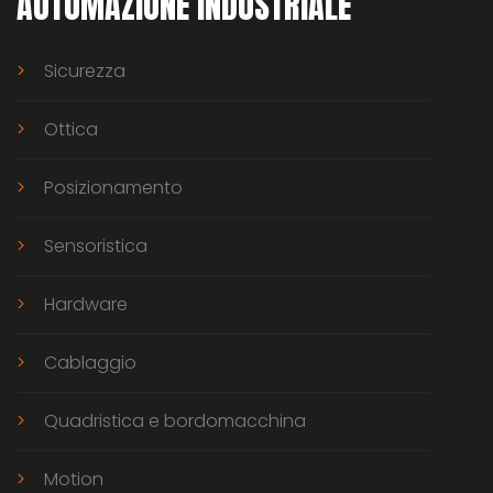
AUTOMAZIONE INDUSTRIALE
Sicurezza
Ottica
Posizionamento
Sensoristica
Hardware
Cablaggio
Quadristica e bordomacchina
Motion