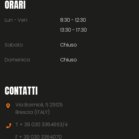
ORARI
Lun - Ven
8:30 - 12:30
13:30 - 17:30
Sabato
Chiuso
Domenica
Chiuso
CONTATTI
Via Bormioli, 5 25125
Brescia (ITALY)
T +
39 030 3364653/4
F +
39 030 3364070