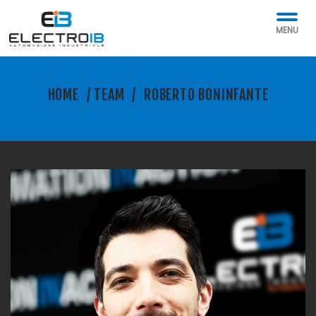
MENU
HOME
/
TEAM
/
ROBERTO BONINFANTE