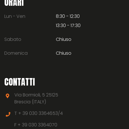
ORARI
Lun - Ven
8:30 - 12:30
13:30 - 17:30
Sabato
Chiuso
Domenica
Chiuso
CONTATTI
Via Bormioli, 5 25125
Brescia (ITALY)
T +
39 030 3364653/4
F +
39 030 3364070