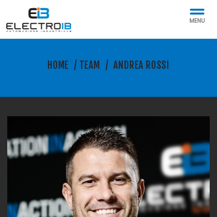
MENU
HOME
/
TEAM
/
ANDREA ROSSI