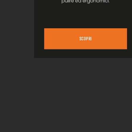
pulire ed ergonomici.
SCOPRI