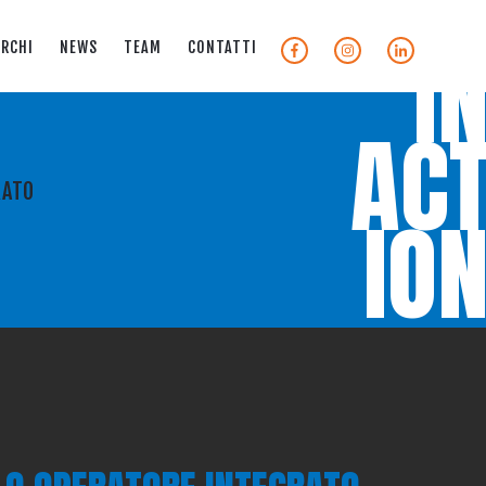
I
RCHI
NEWS
TEAM
CONTATTI
I
AC
RATO
IO