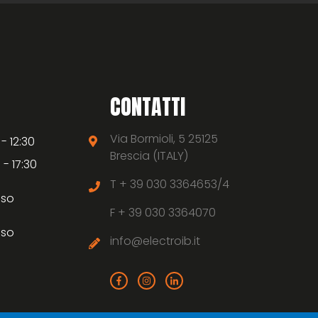
CONTATTI
Via Bormioli, 5 25125
 - 12:30
Brescia (ITALY)
 - 17:30
T +
39 030 3364653/4
uso
F +
39 030 3364070
uso
info@electroib.it