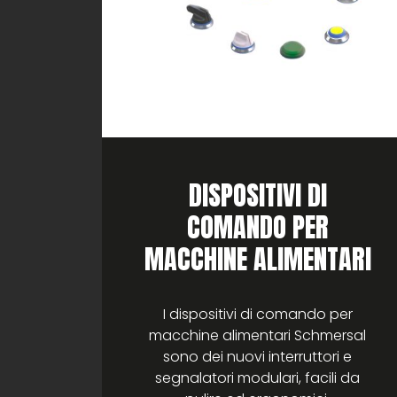
DISPOSITIVI DI
RI
COMANDO PER
MACCHINE ALIMENTARI
i può
nali
I dispositivi di comando per
amma
macchine alimentari Schmersal
sono dei nuovi interruttori e
ato a
segnalatori modulari, facili da