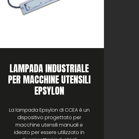
LAMPADA INDUSTRIALE
PER MACCHINE UTENSILI
EPSYLON
La
a
La lampada Epsylon di CCEA è un
pens
dispositivo progettato per
de
macchine utensili manuali e
fianc
ideato per essere utilizzato in