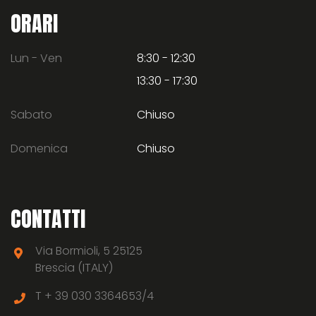
ORARI
Lun - Ven
8:30 - 12:30
13:30 - 17:30
Sabato
Chiuso
Domenica
Chiuso
CONTATTI
Via Bormioli, 5 25125
Brescia (ITALY)
T +
39 030 3364653/4