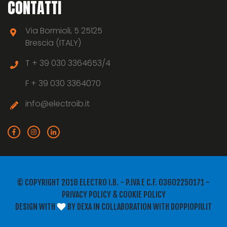
CONTATTI
Via Bormioli, 5 25125
Brescia (ITALY)
T +
39 030 3364653/4
F +
39 030 3364070
info@electroib.it
© COPYRIGHT 2018 ELECTRO I.B. - P.IVA E C.F. 03602250171 -
PRIVACY POLICY
&
COOKIE POLICY
DESIGN WITH
BY
DEXA
IN COLLABORATION WITH
DOPPIOPIU.IT