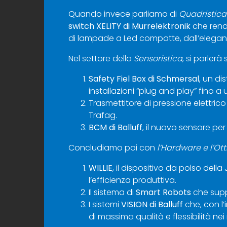
Quando invece parliamo di
Quadristic
switch XELITY di Murrelektronik
che rendo
di lampade a Led compatte, dall’elegant
Nel settore della
Sensoristica
, si parlerà
Safety Fiel Box di Schmersal
, un di
installazioni “plug and play” fino a 
Trasmettitore di pressione elettric
Trafag.
BCM di Balluff
, il nuovo sensore pe
Concludiamo poi con
l’
Hardware e l’Ott
WILLIE
, il dispositivo da polso del
l’efficienza produttiva.
Il sistema di
Smart Robots
che suppo
I sistemi
VISION di Balluff
che, con l’
di massima qualità e flessibilità nei