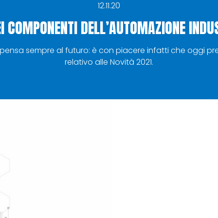
12.11.20
EI COMPONENTI DELL’AUTOMAZIONE INDU
 pensa sempre al futuro: è con piacere infatti che oggi p
relativo alle Novità 2021.