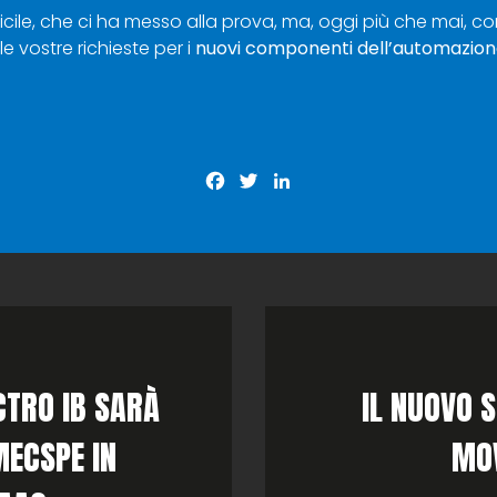
cile, che ci ha messo alla prova, ma, oggi più che mai, c
e vostre richieste per i
nuovi componenti dell’automazione
Facebook
Twitter
LinkedIn
CTRO IB SARÀ
IL NUOVO 
MECSPE IN
MO