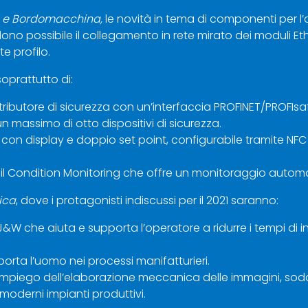
a e Bordomacchina,
le novità in tema di componenti per l
no possibile il collegamento in rete mirato dei moduli Et
e profilo.
 soprattutto di:
stributore di sicurezza con un’interfaccia PROFINET/PROFI
un massimo di otto dispositivi di sicurezza.
o con display e doppio set point, configurabile tramite NF
r il Condition Monitoring che offre un monitoraggio automat
ica
, dove i protagonisti indiscussi per il 2021 saranno:
la J&W che aiuta e supporta l’operatore a ridurre i tempi d
rta l’uomo nei processi manifatturieri.
impiego dell’elaborazione meccanica delle immagini, soddi
 moderni impianti produttivi.