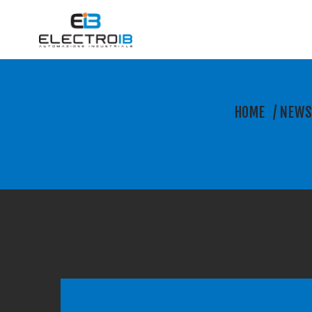
HOME
/
NEW