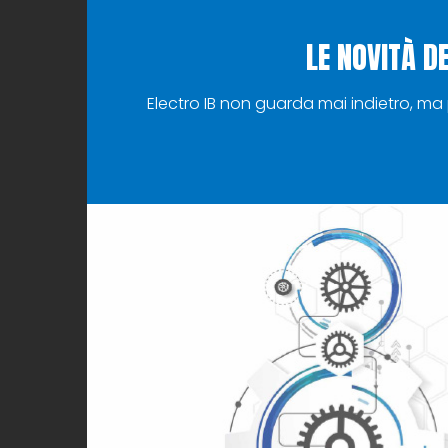
LE NOVITÀ D
Electro IB non guarda mai indietro, ma