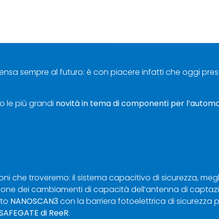
ensa sempre al futuro: è con piacere infatti che oggi pre
o le più grandi
novità in tema di componenti per l’automa
zioni che troveremo: il sistema capacitivo di sicurezza, me
zione dei cambiamenti di capacità dell’antenna di captaz
tto
NANOSCAN3
con la barriera fotoelettrica di sicurezza 
 SAFEGATE di ReeR
.