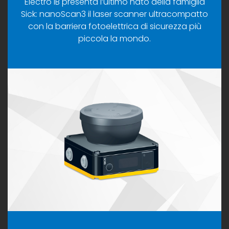
Electro IB presenta l’ultimo nato della famiglia
Sick: nanoScan3 il laser scanner ultracompatto
con la barriera fotoelettrica di sicurezza più
piccola la mondo.