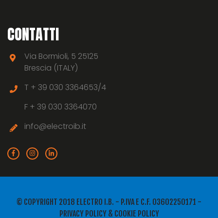
CONTATTI
Via Bormioli, 5 25125
Brescia (ITALY)
T +
39 030 3364653/4
F +
39 030 3364070
info@electroib.it
© COPYRIGHT 2018 ELECTRO I.B. - P.IVA E C.F. 03602250171 -
PRIVACY POLICY
&
COOKIE POLICY