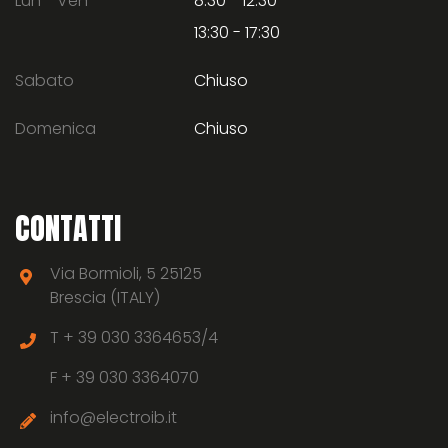
Lun - Ven
8:30 - 12:30
13:30 - 17:30
Sabato
Chiuso
Domenica
Chiuso
CONTATTI
Via Bormioli, 5 25125
Brescia (ITALY)
T +
39 030 3364653/4
F +
39 030 3364070
info@electroib.it