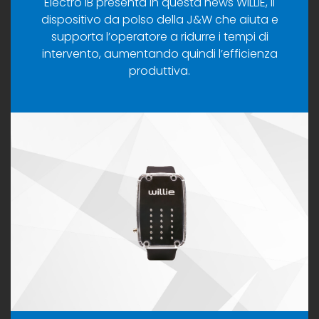
Electro IB presenta in questa news WILLIE, il
dispositivo da polso della J&W che aiuta e
supporta l’operatore a ridurre i tempi di
intervento, aumentando quindi l’efficienza
produttiva.