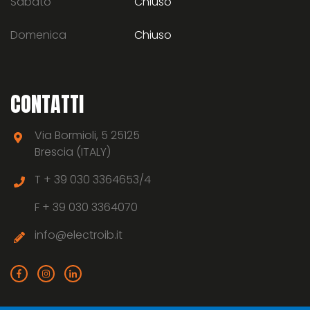
Sabato
Chiuso
Domenica
Chiuso
CONTATTI
Via Bormioli, 5 25125
Brescia (ITALY)
T +
39 030 3364653/4
F +
39 030 3364070
info@electroib.it