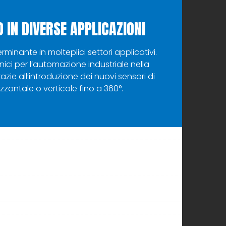
 IN DIVERSE APPLICAZIONI
inante in molteplici settori applicativi.
onici per l’automazione industriale nella
e all’introduzione dei nuovi sensori di
zontale o verticale fino a 360°.