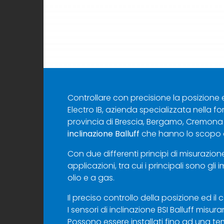
Controllare con precisione la posizione e
Electro IB, azienda specializzata nella for
provincia di Brescia, Bergamo, Cremona 
inclinazione Balluff
che hanno lo scopo di
Con due differenti principi di misurazione 
applicazioni, tra cui i principali sono gli
olio e a gas.
Il preciso controllo della posizione ed 
I sensori di inclinazione BSI Balluff mis
Possono essere installati fino ad una t