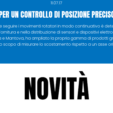
11.07.17
 PER UN CONTROLLO DI POSIZIONE PRECISO
e seguire i movimenti rotatori in modo continuativo è determ
fornitura e nella distribuzione di sensori e dispositivi elettr
 e Mantova, ha ampliato la propria gamma di prodotti grazi
lo scopo di misurare lo scostamento rispetto a un asse oriz