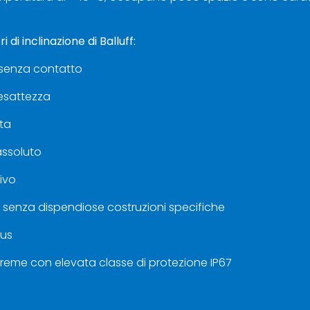
i di inclinazione di Balluff:
 senza contatto
 esattezza
ta
ssoluto
ivo
 senza dispendiose costruzioni specifiche
bus
treme con elevata classe di protezione IP67