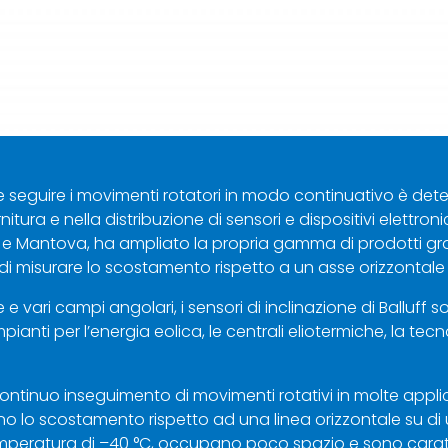
 seguire i movimenti rotatori in modo continuativo è determ
nitura e nella distribuzione di sensori e dispositivi elettron
e Mantova, ha ampliato la propria gamma di prodotti graz
 misurare lo scostamento rispetto a un asse orizzontale o
e vari campi angolari, i sensori di inclinazione di Balluff s
 impianti per l’energia eolica, le centrali eliotermiche, la 
il continuo inseguimento di movimenti rotativi in molte app
urano lo scostamento rispetto ad una linea orizzontale su di
emperatura di –40 °C, occupano poco spazio e sono caratt