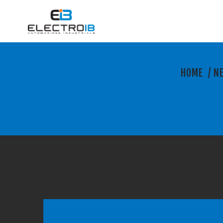
HOME
/
N