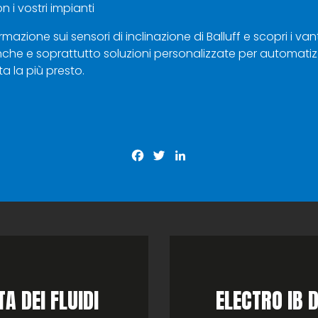
i vostri impianti
rmazione sui sensori di inclinazione di Balluff e scopri i v
nche e soprattutto soluzioni personalizzate per automatizzar
ta la più presto.
Facebook
Twitter
LinkedIn
A DEI FLUIDI
ELECTRO IB D