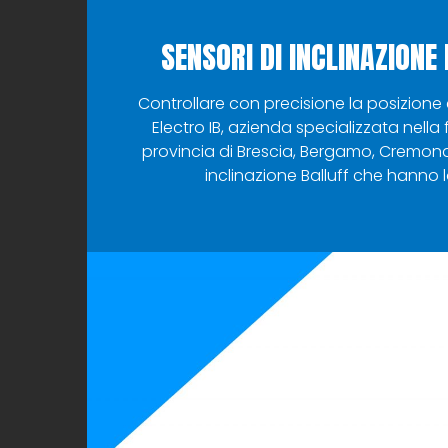
SENSORI DI INCLINAZIONE
Controllare con precisione la posizione 
Electro IB, azienda specializzata nella 
provincia di Brescia, Bergamo, Cremona
inclinazione Balluff che hanno 