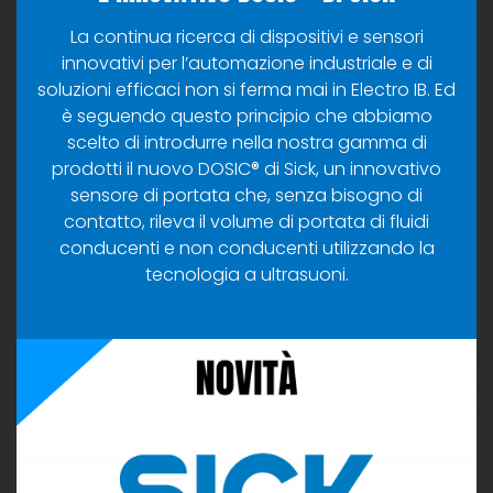
La continua ricerca di dispositivi e sensori
innovativi per l’automazione industriale e di
soluzioni efficaci non si ferma mai in Electro IB. Ed
è seguendo questo principio che abbiamo
scelto di introdurre nella nostra gamma di
prodotti il nuovo DOSIC® di Sick, un innovativo
sensore di portata che, senza bisogno di
contatto, rileva il volume di portata di fluidi
conducenti e non conducenti utilizzando la
tecnologia a ultrasuoni.