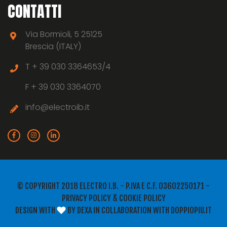
CONTATTI
Via Bormioli, 5 25125
Brescia (ITALY)
T +
39 030 3364653/4
F +
39 030 3364070
info@electroib.it
© COPYRIGHT 2018 ELECTRO I.B. - P.IVA E C.F. 03602250171 -
PRIVACY POLICY
&
COOKIE POLICY
DESIGN WITH
BY
DEXA
IN COLLABORATION WITH
DOPPIOPIU.IT