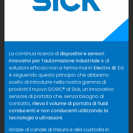
La continua ricerca di
dispositivi e sensori
innovativi per l’automazione industriale
e di
soluzioni efficaci non si ferma mai in
Electro IB
. Ed
è seguendo questo principio che abbiamo
scelto di introdurre nella nostra gamma di
prodotti il nuovo DOSIC® di Sick, un innovativo
sensore di portata che, senza bisogno di
contatto
, rileva il volume di portata di fluidi
conducenti e non conducenti utilizzando la
tecnologia a ultrasuoni
.
Grazie al canale di misura e alla custodia in