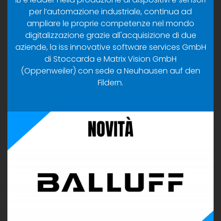
per l’automazione industriale, continua ad
ampliare le proprie competenze nel mondo
digitalizzazione grazie all'acquisizione di due
aziende, la iss innovative software services GmbH
di Stoccarda e Matrix Vision GmbH
(Oppenweiler) con sede a Neuhausen auf den
Fildern.