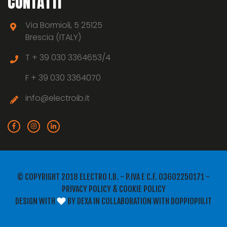
CONTATTI
Via Bormioli, 5 25125
Brescia (ITALY)
T +
39 030 3364653/4
F +
39 030 3364070
info@electroib.it
© COPYRIGHT 2018 ELECTRO I.B. - P.IVA E C.F. 03602250171 -
PRIVACY POLICY
&
COOKIE POLICY
DESIGN WITH
BY
DEXA
IN COLLABORATION WITH
DOPPIOPIU.IT