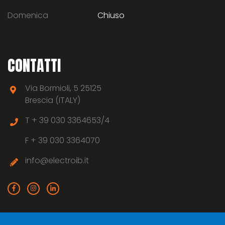
Domenica
Chiuso
CONTATTI
Via Bormioli, 5 25125
Brescia (ITALY)
T +
39 030 3364653/4
F +
39 030 3364070
info@electroib.it