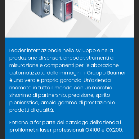
Leader internazionale nello sviluppo e nella
produzione di sensori, encoder, strumenti di
misurazione e componenti per l’elaborazione
automatizzata delle immagini: il Gruppo
Baumer
è una vera e propria garanzia. Un’azienda
rinomata in tutto il mondo con un marchio
sinonimo di partnership, precisione, spirito
pionieristico, ampia gamma di prestazioni e
prodotti di qualità.
Entrano a far parte del catalogo dell’azienda i
profilometri laser professionali OX100 e OX200
.