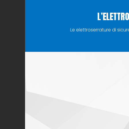
L’ELETTR
Le elettroserrature di sic