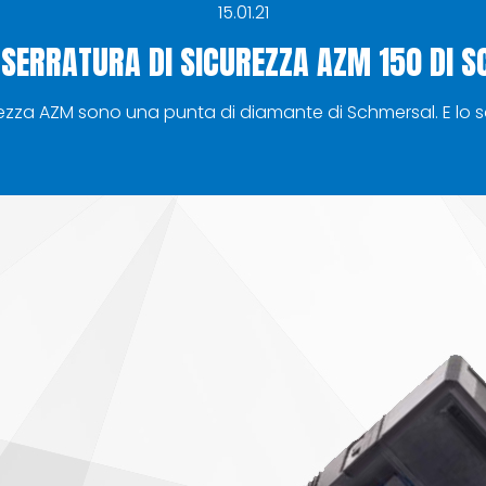
15.01.21
OSERRATURA DI SICUREZZA AZM 150 DI 
urezza AZM sono una punta di diamante di Schmersal. E lo s