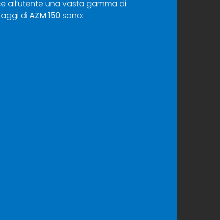
isce all’utente una vasta gamma di
taggi di
AZM 150
sono: