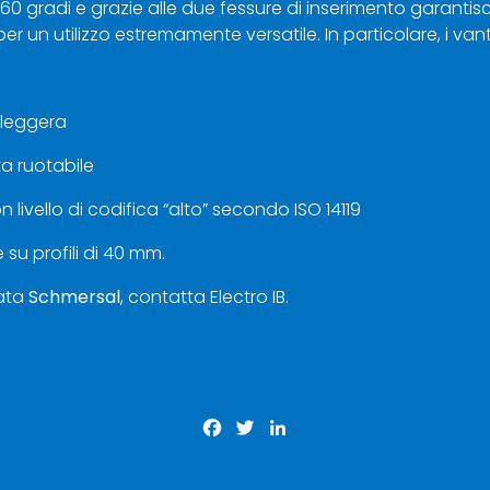
a 360 gradi e grazie alle due fessure di inserimento garant
 un utilizzo estremamente versatile. In particolare, i van
e leggera
ta ruotabile
 livello di codifica “alto” secondo ISO 14119
u profili di 40 mm.
ata
Schmersal
,
contatta
Electro IB.
Facebook
Twitter
LinkedIn