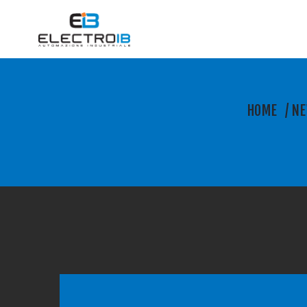
HOME
/
N