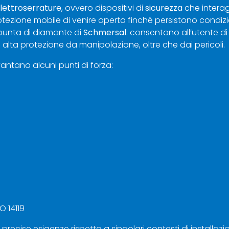
lettroserrature
, ovvero dispositivi di
sicurezza
che intera
ione mobile di venire aperta finché persistono condizion
 punta di diamante di
Schmersal
: consentono all’utente di
alta protezione da manipolazione, oltre che dai pericoli.
antano alcuni punti di forza:
O 14119
 precise esigenze rispetto a singolari contesti di installaz