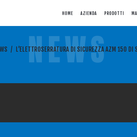
HOME
AZIENDA
PRODOTTI
MA
NEWS
EWS
/
L’ELETTROSERRATURA DI SICUREZZA AZM 150 DI