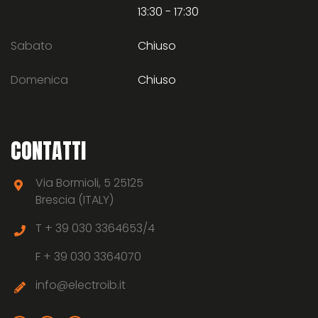
13:30 - 17:30
Sabato
Chiuso
Domenica
Chiuso
CONTATTI
Via Bormioli, 5 25125
Brescia (ITALY)
T +
39 030 3364653/4
F +
39 030 3364070
info@electroib.it