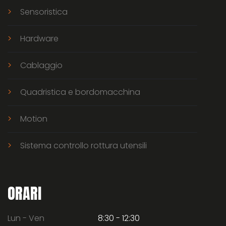
Sensoristica
Hardware
Cablaggio
Quadristica e bordomacchina
Motion
Sistema controllo rottura utensili
ORARI
Lun - Ven
8:30 - 12:30