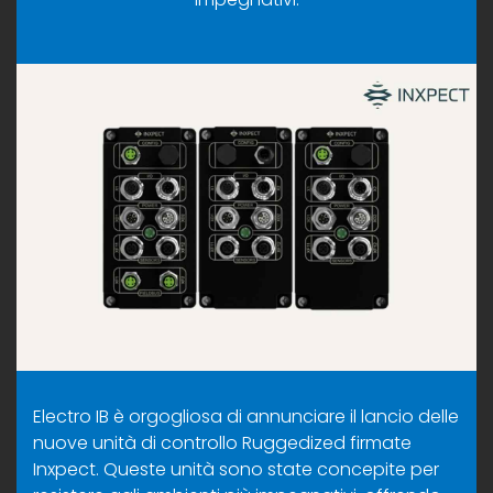
Electro IB è orgogliosa di annunciare il lancio delle
nuove unità di controllo Ruggedized firmate
Inxpect. Queste unità sono state concepite per