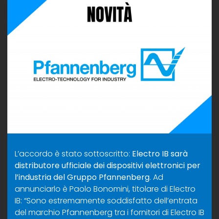
L’accordo è stato sottoscritto:
Electro IB sarà
distributore ufficiale dei dispositivi elettronici per
l’industria
del Gruppo Pfannenberg
. Ad
annunciarlo è Paolo Bonomini, titolare di Electro
IB: “Sono estremamente soddisfatto dell’entrata
del marchio Pfannenberg tra i fornitori di Electro IB