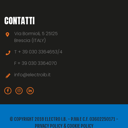
CONTATTI
Via Bormioli, 5 25125
Brescia (ITALY)
T +
39 030 3364653/4
F +
39 030 3364070
info@electroib.it
© COPYRIGHT 2018 ELECTRO I.B. - P.IVA E C.F. 03602250171 -
PRIVACY POLICY
&
COOKIE POLICY