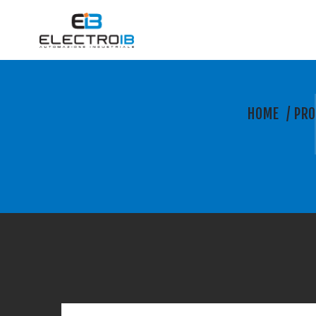
HOME
/
PRO