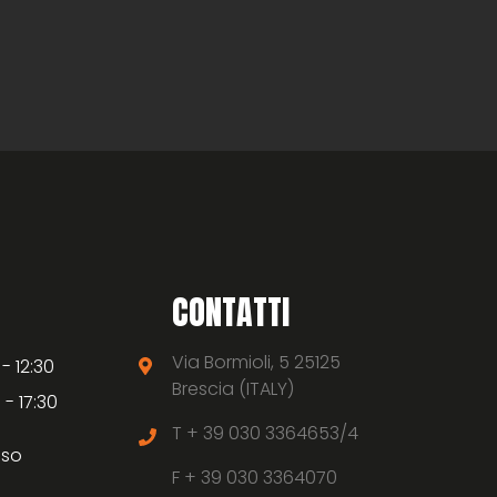
CONTATTI
Via Bormioli, 5 25125
 - 12:30
Brescia (ITALY)
 - 17:30
T +
39 030 3364653/4
uso
F +
39 030 3364070