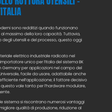
LLO ROTTURA UTENSILI –
ITALIA
oderni sono redditizi quando funzionano
l massimo della loro capacità. Tuttavia,
degli utensili e del processo, questo oggi
teriale elettrico industriale radicato nel
mportatore unico per l’Italia del sistema BK
n Germany per applicazioni nel campo del
. Universale, facile da usare, adattabile anche
efficiente nell’applicazione; il fattore decisivo
e e questo vale tanto per l’hardware modulare,
gente.
ale sistema si riscontrano numerosi vantaggi
migliore qualità di produzione, riduzione al