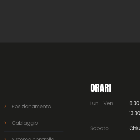
ORARI
Lun - Ven
8:30
Posizionamento
13:30
Cablaggio
Sabato
Chi
Sistema controllo