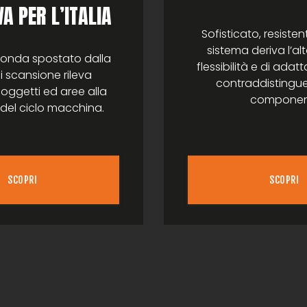
A PER L’ITALIA
Sofisticato, resistente
sistema deriva l’al
 sonda spostato dalla
flessibilità e di adatt
i scansione rileva
contraddistingue
 oggetti ed aree alla
component
del ciclo macchina.
SCOPRI
SCOPRI