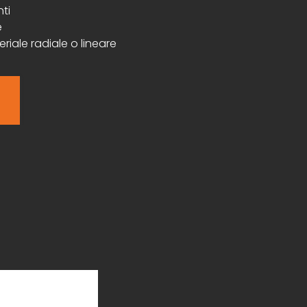
ti
e
riale radiale o lineare