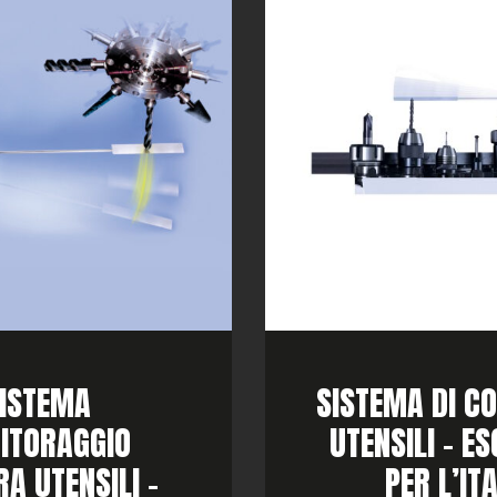
ISTEMA
SISTEMA DI C
ITORAGGIO
UTENSILI – E
A UTENSILI –
PER L’IT