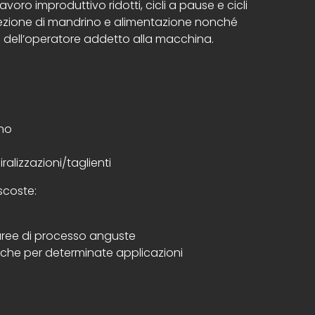
avoro improduttivo ridotti, cicli a pause e cicli
otezione di mandrino e alimentazione nonché
 dell’operatore addetto alla macchina.
no
ralizzazioni/taglienti
scoste:
n aree di processo anguste
fiche per determinate applicazioni