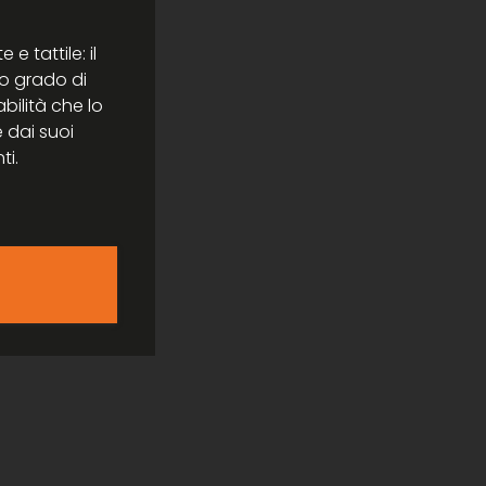
 e tattile: il
to grado di
abilità che lo
 dai suoi
i.