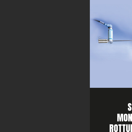
S
MON
ROTTUR