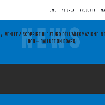
HOME
AZIENDA
PRODOTTI
MA
NEWS
/
VENITE A SCOPRIRE IL FUTURO DELL’AUTOMAZIONE I
BOB – BALLUFF ON BOARD!