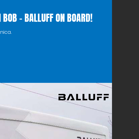
 BOB – BALLUFF ON BOARD!
unica.