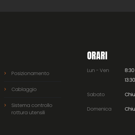
ORARI
Lun - Ven
8:30
Posizionamento
13:30
Cablaggio
Sabato
Chi
Sistema controllo
Domenica
Chi
rottura utensili