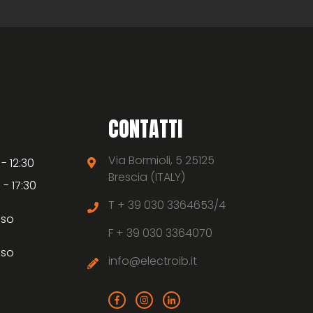
CONTATTI
Via Bormioli, 5 25125
 - 12:30
Brescia (ITALY)
 - 17:30
T +
39 030 3364653/4
uso
F +
39 030 3364070
uso
info@electroib.it