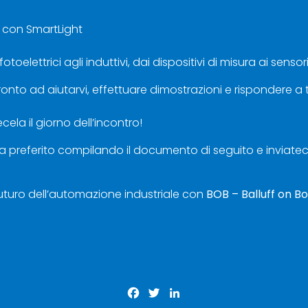
i con SmartLight
oelettrici agli induttivi, dai dispositivi di misura ai senso
pronto ad aiutarvi, effettuare dimostrazioni e rispondere a
ela il giorno dell’incontro!
za preferito compilando il documento di seguito e inviateci 
 futuro dell’automazione industriale con
BOB – Balluff on B
Facebook
Twitter
LinkedIn