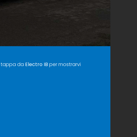
fa tappa da
Electro IB
per mostrarvi