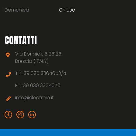
Domenica
Chiuso
CONTATTI
Via Bormioli, 5 25125
Brescia (ITALY)
T +
39 030 3364653/4
F +
39 030 3364070
info@electroib.it