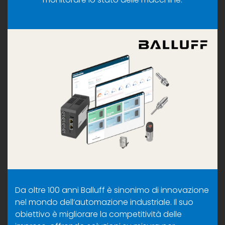
Da oltre 100 anni Balluff è sinonimo di innovazione
nel mondo dell’automazione industriale. Il suo
obiettivo è migliorare la competitività delle