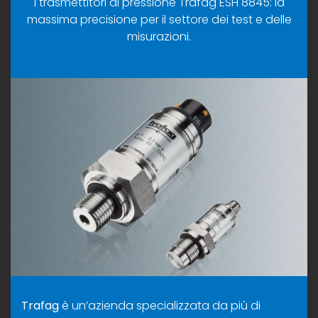
I trasmettitori di pressione Trafag ESH 8845: la
massima precisione per il settore dei test e delle
misurazioni.
Trafag
è un’azienda specializzata da più di