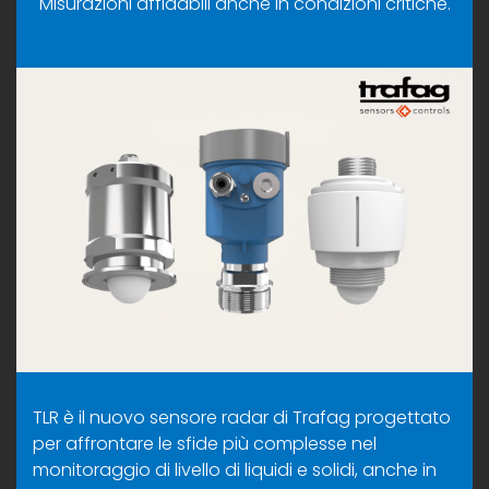
Misurazioni affidabili anche in condizioni critiche.
TLR è il nuovo sensore radar di Trafag progettato
per affrontare le sfide più complesse nel
monitoraggio di livello di liquidi e solidi, anche in