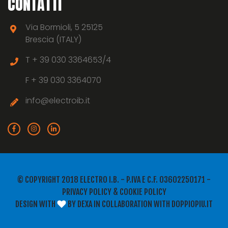
CONTATTI
Via Bormioli, 5 25125
Brescia (ITALY)
T +
39 030 3364653/4
F +
39 030 3364070
info@electroib.it
© COPYRIGHT 2018 ELECTRO I.B. - P.IVA E C.F. 03602250171 -
PRIVACY POLICY
&
COOKIE POLICY
DESIGN WITH
BY
DEXA
IN COLLABORATION WITH
DOPPIOPIU.IT