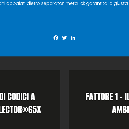
i appaiati dietro separatori metallici: garantita la giust
Facebook
Twitter
LinkedIn
DI CODICI A
FATTORE 1 – 
 LECTOR®65X
AMBI