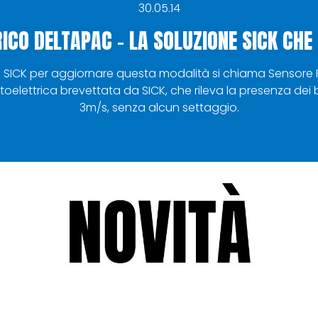
30.05.14
ICO DELTAPAC – LA SOLUZIONE SICK CHE
 SICK per aggiornare questa modalità si chiama Sensore F
elettrica brevettata da SICK, che rileva la presenza dei 
3m/s, senza alcun settaggio.