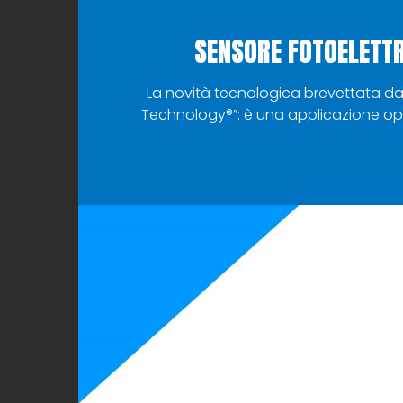
SENSORE FOTOELETTR
La novità tecnologica brevettata da
Technology®”: è una applicazione opto