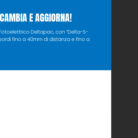
 CAMBIA E AGGIORNA!
otoelettrico Deltapac, con “Delta-S-
bordi fino a 40mm di distanza e fino a