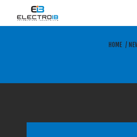
HOME
/
NE