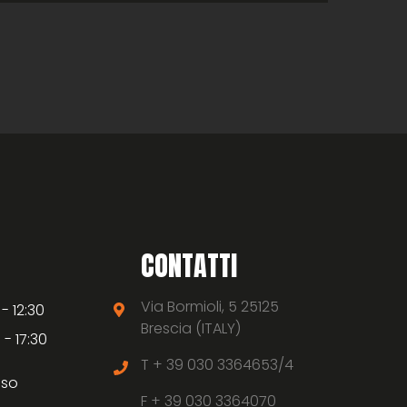
CONTATTI
Via Bormioli, 5 25125
 - 12:30
Brescia (ITALY)
 - 17:30
T +
39 030 3364653/4
uso
F +
39 030 3364070