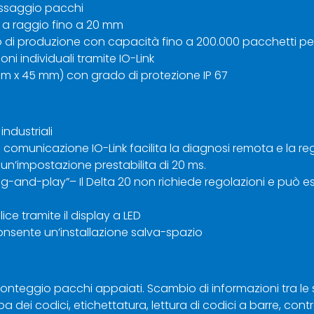
assaggio pacchi
 a raggio fino a 20 mm
 o di produzione con capacità fino a 200.000 pacchetti pe
ni individuali tramite IO-Link
 x 45 mm) con grado di protezione IP 67
industriali
 – la comunicazione IO-Link facilita la diagnosi remota e la
a un’impostazione prestabilita di 20 ms.
g-and-play”– Il Delta 20 non richiede regolazioni e può es
ice tramite il display a LED
nsente un’installazione salva-spazio
nteggio pacchi appaiati. Scambio di informazioni tra le s
dei codici, etichettatura, lettura di codici a barre, contro