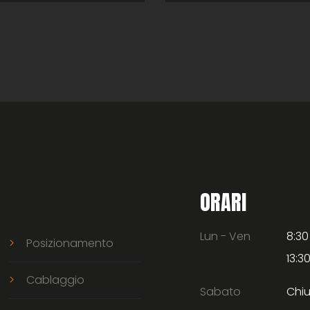
ORARI
Lun - Ven
8:30
Posizionamento
13:30
Cablaggio
Sabato
Chi