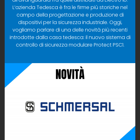
L’azienda Tedesca è fra le firme più storiche nel
campo della progettazione e produzione di
dispositivi per la sicurezza industriale. Oggi,
vogliamo parlare di una delle novità più recenti
introdotte dalla casa tedesca: il nuovo sistema di
controllo di sicurezza modulare Protect PSC1.