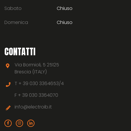
Sabato
Chiuso
Domenica
Chiuso
CONTATTI
Via Bormioli, 5 25125
Brescia (ITALY)
T +
39 030 3364653/4
F +
39 030 3364070
info@electroib.it