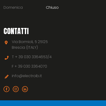
Domenica
Chiuso
CONTATTI
Via Bormioli, 5 25125
Brescia (ITALY)
T +
39 030 3364653/4
F +
39 030 3364070
info@electroib.it