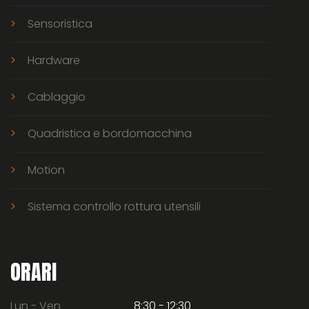
Sensoristica
Hardware
Cablaggio
Quadristica e bordomacchina
Motion
Sistema controllo rottura utensili
ORARI
Lun - Ven
8:30 - 12:30