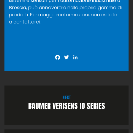
sistemi e sensori per l’automazione industriale a
Brescia
, può annoverare nella propria gamma di
prodotti. Per maggiori informazioni, non esitate
a
contattarci
.
Facebook
Twitter
LinkedIn
NEXT
BAUMER VERISENS ID SERIES