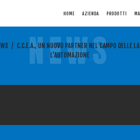
HOME
AZIENDA
PRODOTTI
MA
NEWS
EWS
/
C.C.E.A., UN NUOVO PARTNER NEL CAMPO DELLE L
L’AUTOMAZIONE