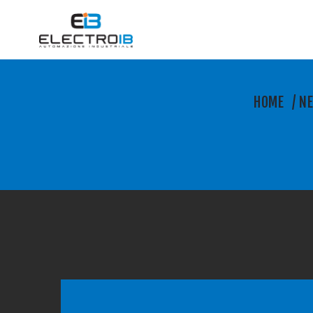
HOME
/
N