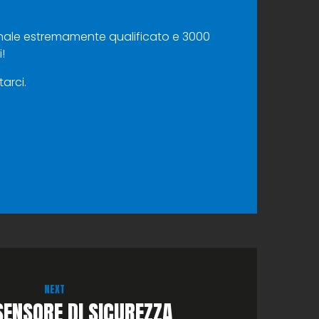
nale estremamente qualificato e 3000
!
arci.
NEXT
ENSORE DI SICUREZZA