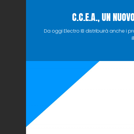
C.C.E.A., UN NUO
Da oggi Electro IB distribuirà anche i p
i