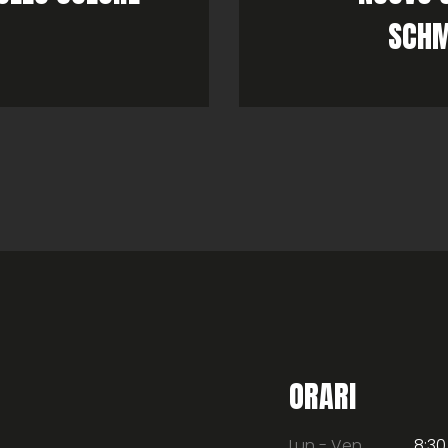
SCHM
ORARI
Lun - Ven
8:30