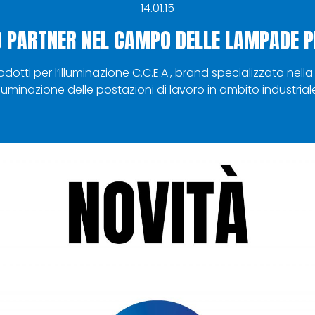
14.01.15
VO PARTNER NEL CAMPO DELLE LAMPADE 
rodotti per l’illuminazione C.C.E.A., brand specializzato ne
lluminazione delle postazioni di lavoro in ambito industrial