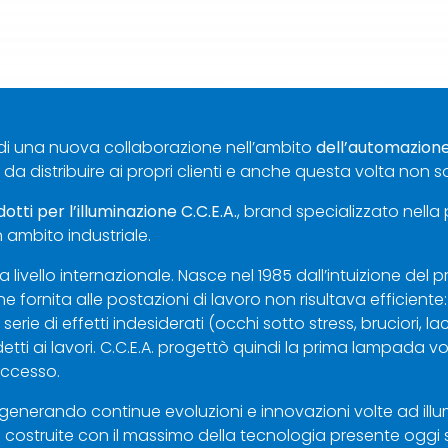
o di una nuova collaborazione nell’ambito
dell’automazione 
i da distribuire ai propri clienti e anche questa volta non 
otti per l’illuminazione C.C.E.A.
, brand specializzato nella
n ambito industriale.
a livello internazionale. Nasce nel 1985 dall’intuizione del
fornita alle postazioni di lavoro non risultava efficiente: a
e di effetti indesiderati (occhi sotto stress, bruciori, lac
i ai lavori. C.C.E.A. progettò quindi la prima lampada vol
uccesso.
, generando continue evoluzioni e innovazioni volte ad il
costruite con il massimo della tecnologia presente oggi su