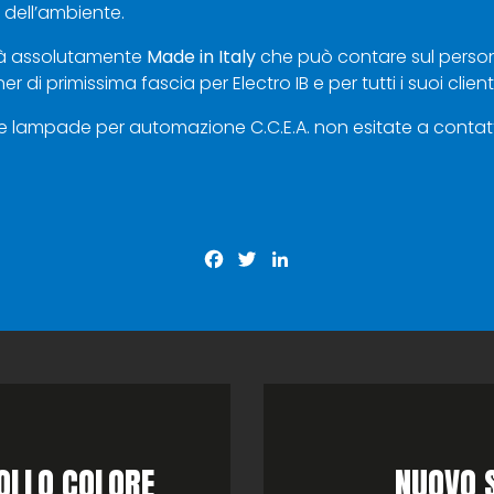
 dell’ambiente.
ltà assolutamente
Made in Italy
che può contare sul perso
di primissima fascia per Electro IB e per tutti i suoi clienti
le lampade per automazione C.C.E.A. non esitate a
contatt
Facebook
Twitter
LinkedIn
OLLO COLORE
NUOVO S