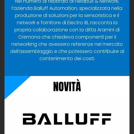
Nel numero di febbraio di Fieldbus & Network,
l’azienda Balluff Automation, specializzata nella
produzione di soluzioni per la sensoristica e il
network e fornitore di Electro IB, racconta la
propria collaborazione con la ditta Aramini di
Cremona che chiedeva componenti per il
networking che avessero referenze nel mercato
dell’assemblaggio e che potessero contribuire al
contenimento dei costi.