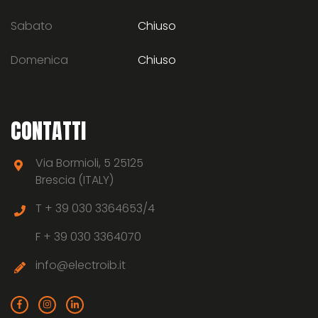
Sabato
Chiuso
Domenica
Chiuso
CONTATTI
Via Bormioli, 5 25125
Brescia (ITALY)
T +
39 030 3364653/4
F +
39 030 3364070
info@electroib.it